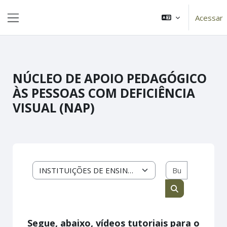
Ir para o conteúdo principal
...
Acessar
Painel lateral
NÚCLEO DE APOIO PEDAGÓGICO
ÀS PESSOAS COM DEFICIÊNCIA
VISUAL (NAP)
Buscar cur
Categorias de Cursos
Buscar cursos
Segue, abaixo, vídeos tutoriais para o