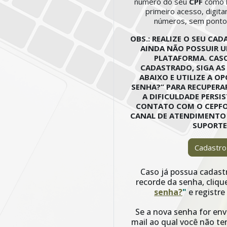
número do seu
CPF
como
primeiro acesso, digit
números, sem pontos
OBS.: REALIZE O SEU CA
AINDA NÃO POSSUIR 
PLATAFORMA. CASO
CADASTRADO, SIGA AS
ABAIXO E UTILIZE A O
SENHA?” PARA RECUPERAR
A DIFICULDADE PERSIS
CONTATO COM O CEPFO
CANAL DE ATENDIMENTO 
SUPORTE
Cadastro
Caso já possua cadast
recorde da senha, cliq
senha?
"
e registre
Se a nova senha for env
mail ao qual você não te