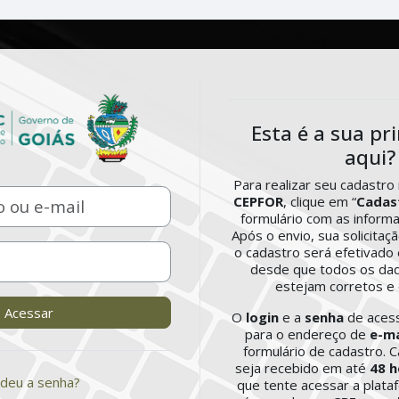
Acesso a Escola Virtual CEPF
Esta é a sua pr
aqui?
Para realizar seu cadastro
-mail
CEPFOR
, clique em “
Cadas
formulário com as informa
Após o envio, sua solicitaç
o cadastro será efetivado
desde que todos os da
estejam corretos e
Acessar
O
login
e a
senha
de aces
para o endereço de
e-m
formulário de cadastro. C
seja recebido em até
48 h
deu a senha?
que tente acessar a plataf