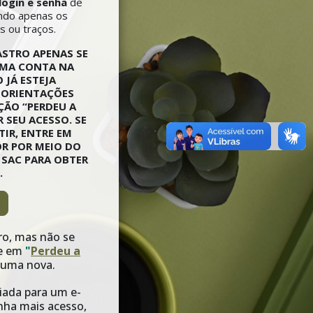
login e senha
de
ando apenas os
 ou traços.
DASTRO APENAS SE
UMA CONTA NA
 JÁ ESTEJA
 ORIENTAÇÕES
PÇÃO “PERDEU A
 SEU ACESSO. SE
TIR, ENTRE EM
R POR MEIO DO
SAC PARA OBTER
.
ro, mas não se
ue em
"
Perdeu a
 uma nova.
iada para um e-
nha mais acesso,