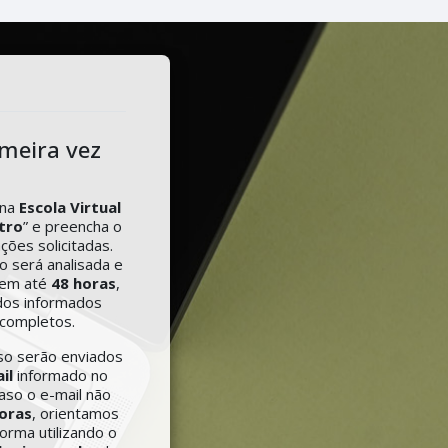
OR - SEDUC/GOIÁS - 2026
imeira vez
 na
Escola Virtual
tro
” e preencha o
ções solicitadas.
ão será analisada e
 em até
48 horas
,
dos informados
 completos.
so serão enviados
ail
informado no
aso o e-mail não
oras
, orientamos
orma utilizando o