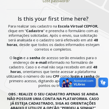
Lost password?
Is this your first time here?
Para realizar seu cadastro na
Escola Virtual CEPFOR
,
clique em “
Cadastro
” e preencha o formulário com as
informações solicitadas. Após o envio, sua solicitação
será analisada e o cadastro será efetivado em até
48
horas
, desde que todos os dados informados estejam
corretos e completos.
O
login
e a
senha
de acesso serão enviados para o
endereço de
e-mail
informado no formulário de
cadastro. Caso o e-mail não seja recebido em até
48
horas
, orientamos que tente acessar a plataforma
utilizando o número do seu
CPF
como
login e senha
de
primeiro acesso, digitando apenas os números, sem
pontos ou traços.
OBS.: REALIZE O SEU CADASTRO APENAS SE AINDA
NÃO POSSUIR UMA CONTA NA PLATAFORMA. CASO
JÁ ESTEJA CADASTRADO, SIGA AS ORIENTAÇÕES
ABAIXO E UTILIZE A OPÇÃO “PERDEU A SENHA?”