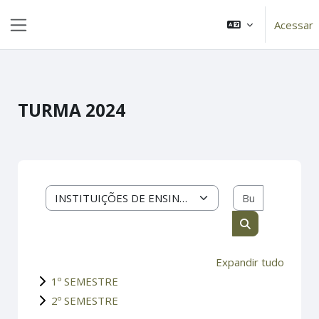
Ir para o conteúdo principal
...
Acessar
Painel lateral
TURMA 2024
Buscar cur
Categorias de Cursos
Buscar cursos
Expandir tudo
1º SEMESTRE
2º SEMESTRE