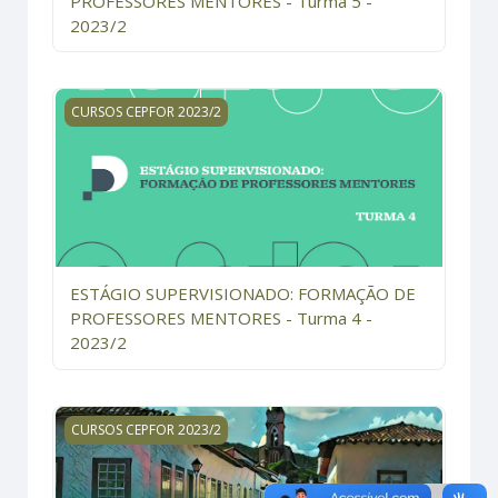
PROFESSORES MENTORES - Turma 5 -
2023/2
ESTÁGIO SUPERVISIONADO: FORMAÇÃO DE PROFESSOR
CURSOS CEPFOR 2023/2
ESTÁGIO SUPERVISIONADO: FORMAÇÃO DE
PROFESSORES MENTORES - Turma 4 -
2023/2
O ENSINO DA HISTÓRIA REGIONAL E LOCAL A PARTIR 
CURSOS CEPFOR 2023/2