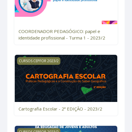
COORDENADOR PEDAGÓGICO: papel e
identidade profissional - Turma 1 - 2023/2
Cartografia Escolar - 2ª EDIÇÃO - 2023/2
CURSOS CEPFOR 2023/2
Cartografia Escolar - 2ª EDIÇÃO - 2023/2
CONSTRUÇÃO CURRICULAR DA EDUCAÇÃO DE JOVENS E
CURSOS CEPFOR 2023/2