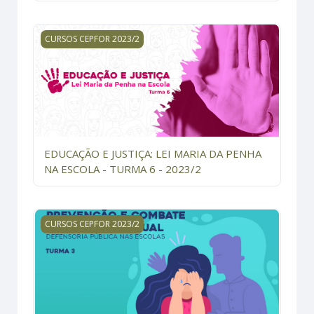
EDUCAÇÃO E JUSTIÇA: LEI MARIA DA PENHA NA ESCOLA
CURSOS CEPFOR 2023/2
EDUCAÇÃO E JUSTIÇA: LEI MARIA DA PENHA
NA ESCOLA - TURMA 6 - 2023/2
PREVENÇÃO E COMBATE AO ASSÉDIO SEXUAL - Turma 3
CURSOS CEPFOR 2023/2