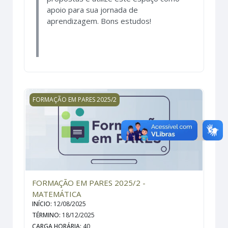
apoio para sua jornada de
aprendizagem. Bons estudos!
FORMAÇÃO EM PARES 2025/2 - MATEMÁTICA
FORMAÇÃO EM PARES 2025/2
FORMAÇÃO EM PARES 2025/2 -
MATEMÁTICA
INÍCIO
:
12/08/2025
TÉRMINO
:
18/12/2025
CARGA HORÁRIA
:
40