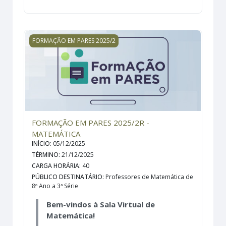
FORMAÇÃO EM PARES 2025/2R - MATEMÁTICA
FORMAÇÃO EM PARES 2025/2
FORMAÇÃO EM PARES 2025/2R -
MATEMÁTICA
INÍCIO
:
05/12/2025
TÉRMINO
:
21/12/2025
CARGA HORÁRIA
:
40
PÚBLICO DESTINATÁRIO
:
Professores de Matemática de
8º Ano a 3ª Série
Bem-vindos à Sala Virtual de
Matemática!