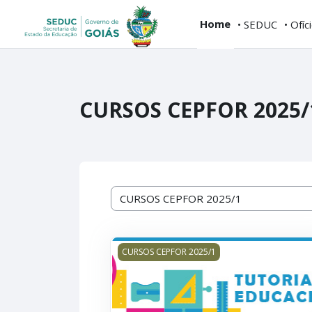
Skip to main content
...
Home
• SEDUC
• Ofíc
CURSOS CEPFOR 2025/
Course categories
TUTORIA EDUCACIONAL - do Diagnóstic
CURSOS CEPFOR 2025/1