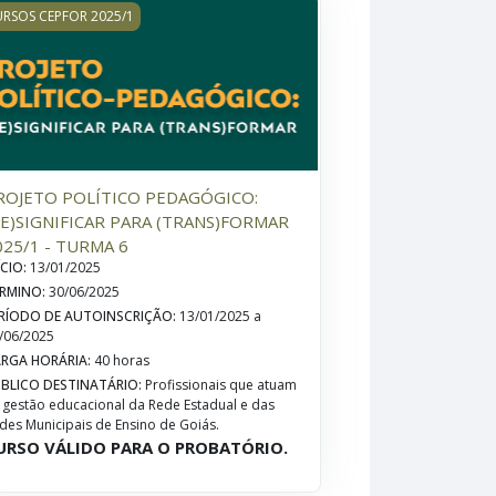
AGISTÉRIO
IS - 2025/1 - Turma 5
OJETO POLÍTICO PEDAGÓGICO: (RE)SIGNIFICAR PARA (TRANS
RSOS CEPFOR 2025/1
ROJETO POLÍTICO PEDAGÓGICO:
RE)SIGNIFICAR PARA (TRANS)FORMAR
025/1 - TURMA 6
ÍCIO
:
13/01/2025
RMINO
:
30/06/2025
RÍODO DE AUTOINSCRIÇÃO
:
13/01/2025 a
/06/2025
RGA HORÁRIA
:
40 horas
BLICO DESTINATÁRIO
:
Profissionais que atuam
 gestão educacional da Rede Estadual e das
des Municipais de Ensino de Goiás.
URSO VÁLIDO PARA O PROBATÓRIO.