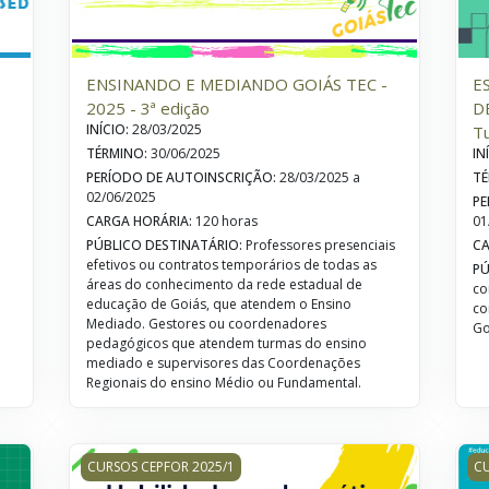
ENSINANDO E MEDIANDO GOIÁS TEC -
E
2025 - 3ª edição
D
INÍCIO
:
28/03/2025
T
TÉRMINO
:
30/06/2025
IN
PERÍODO DE AUTOINSCRIÇÃO
:
28/03/2025 a
TÉ
02/06/2025
PE
CARGA HORÁRIA
:
120 horas
01
PÚBLICO DESTINATÁRIO
:
Professores presenciais
CA
efetivos ou contratos temporários de todas as
PÚ
áreas do conhecimento da rede estadual de
co
educação de Goiás, que atendem o Ensino
co
Mediado. Gestores ou coordenadores
Go
pedagógicos que atendem turmas do ensino
mediado e supervisores das Coordenações
Regionais do ensino Médio ou Fundamental.
 - 2025 - Turma 1
HABILIDADES PELA PRÁTICA CURRICULAR (HPC) 2025 
IN
CURSOS CEPFOR 2025/1
CU