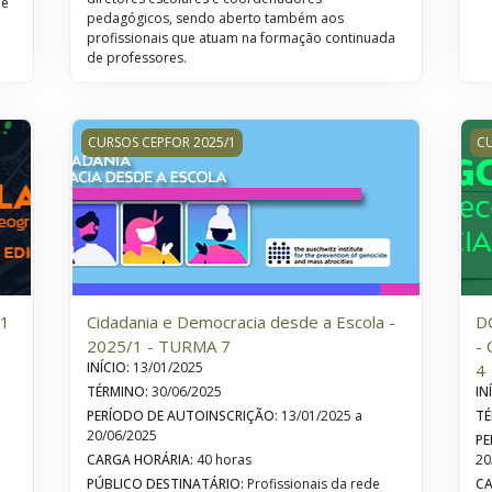
de
pedagógicos, sendo aberto também aos
profissionais que atuam na formação continuada
de professores.
/1 - TURMA 5
Cidadania e Democracia desde a Escola - 2025/1 - T
DC
CURSOS CEPFOR 2025/1
CU
/1
Cidadania e Democracia desde a Escola -
D
2025/1 - TURMA 7
- 
INÍCIO
:
13/01/2025
4
TÉRMINO
:
30/06/2025
IN
PERÍODO DE AUTOINSCRIÇÃO
:
13/01/2025 a
TÉ
20/06/2025
PE
CARGA HORÁRIA
:
40 horas
20
PÚBLICO DESTINATÁRIO
:
Profissionais da rede
CA