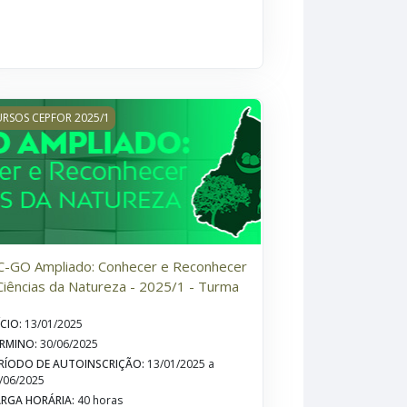
URMA 7
-GO Ampliado: Conhecer e Reconhecer - Ciências da Natureza - 
RSOS CEPFOR 2025/1
C-GO Ampliado: Conhecer e Reconhecer
Ciências da Natureza - 2025/1 - Turma
ÍCIO
:
13/01/2025
RMINO
:
30/06/2025
RÍODO DE AUTOINSCRIÇÃO
:
13/01/2025 a
/06/2025
RGA HORÁRIA
:
40 horas