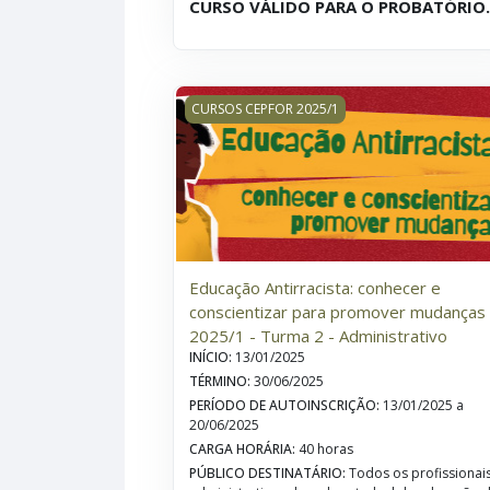
CURSO VÁLIDO PARA O PROBATÓRIO
Educação Antirracista: conhecer e consc
CURSOS CEPFOR 2025/1
Educação Antirracista: conhecer e
conscientizar para promover mudanças 
2025/1 - Turma 2 - Administrativo
INÍCIO
:
13/01/2025
TÉRMINO
:
30/06/2025
PERÍODO DE AUTOINSCRIÇÃO
:
13/01/2025 a
20/06/2025
CARGA HORÁRIA
:
40 horas
PÚBLICO DESTINATÁRIO
:
Todos os profissionai