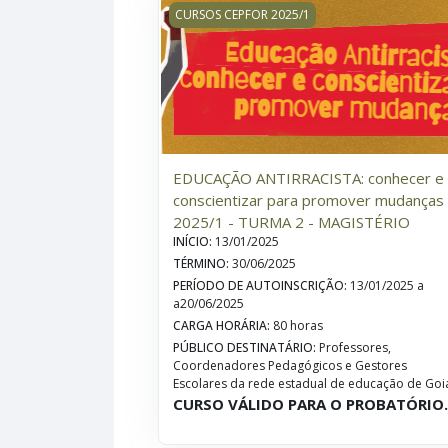
EDUCAÇÃO ANTIRRACISTA: conhecer e c
CURSOS CEPFOR 2025/1
EDUCAÇÃO ANTIRRACISTA: conhecer e
conscientizar para promover mudanças 
2025/1 - TURMA 2 - MAGISTÉRIO
INÍCIO
:
13/01/2025
TÉRMINO
:
30/06/2025
PERÍODO DE AUTOINSCRIÇÃO
:
13/01/2025 a
a20/06/2025
CARGA HORÁRIA
:
80 horas
PÚBLICO DESTINATÁRIO
:
Professores,
Coordenadores Pedagógicos e Gestores
Escolares da rede estadual de educação de Goi
CURSO VÁLIDO PARA O PROBATÓRIO