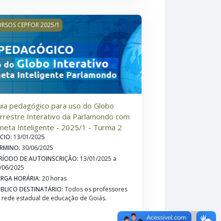
ticas Pedagógicas e Ferramentas - 2025 - Turma 1
ia pedagógico para uso do Globo terrestre Interativo da Parlamo
RSOS CEPFOR 2025/1
ia pedagógico para uso do Globo
rrestre Interativo da Parlamondo com
neta Inteligente - 2025/1 - Turma 2
ÍCIO
:
13/01/2025
RMINO
:
30/06/2025
RÍODO DE AUTOINSCRIÇÃO
:
13/01/2025 a
/06/2025
RGA HORÁRIA
:
20 horas
BLICO DESTINATÁRIO
:
Todos os professores
 rede estadual de educação de Goiás.