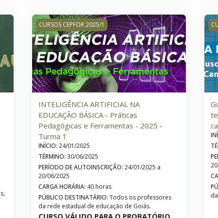
urma 2
INTELIGÊNCIA ARTIFICIAL NA EDUCAÇÃO BÁSICA - Prá
Gu
CURSOS CEPFOR 2025/1
CU
INTELIGÊNCIA ARTIFICIAL NA
Gu
EDUCAÇÃO BÁSICA - Práticas
te
Pedagógicas e Ferramentas - 2025 -
ca
IN
Turma 1
INÍCIO
:
24/01/2025
TÉ
TÉRMINO
:
30/06/2025
PE
20
PERÍODO DE AUTOINSCRIÇÃO
:
24/01/2025 a
20/06/2025
CA
CARGA HORÁRIA
:
40 horas
PÚ
s,
da
PÚBLICO DESTINATÁRIO
:
Todos os professores
da rede estadual de educação de Goiás.
CURSO VÁLIDO PARA O PROBATÓRIO.