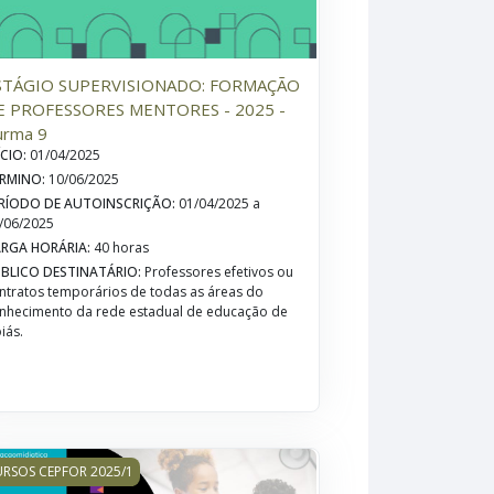
STÁGIO SUPERVISIONADO: FORMAÇÃO
E PROFESSORES MENTORES - 2025 -
urma 9
ÍCIO
:
01/04/2025
RMINO
:
10/06/2025
RÍODO DE AUTOINSCRIÇÃO
:
01/04/2025 a
/06/2025
RGA HORÁRIA
:
40 horas
BLICO DESTINATÁRIO
:
Professores efetivos ou
ntratos temporários de todas as áreas do
nhecimento da rede estadual de educação de
iás.
3ª edição - Turma 1
TRODUÇÃO À EDUCAÇÃO MIDIÁTICA - 2025 - 2ª EDIÇÃO - Turma 1 (
RSOS CEPFOR 2025/1