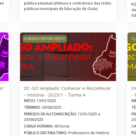
des
pública estadual (efetivos e contratos) e das redes
PÚ
públicas municipais de Educação de Goiás.
da
Es
 - Geografia - 2025/1 - Turma 4
DC-GO Ampliado: Conhecer e Reconhecer - História -
DC
CURSOS CEPFOR 2025/1
CU
er
DC-GO Ampliado: Conhecer e Reconhecer
D
- História - 2025/1 - Turma 4
- 
INÍCIO
:
13/01/2025
IN
TÉRMINO
:
30/06/2025
TÉ
PERÍODO DE AUTOINSCRIÇÃO
:
13/01/2025 a
PE
20/06/2025
20
CARGA HORÁRIA
:
40 horas
CA
PÚBLICO DESTINATÁRIO
:
Professores de História
PÚ