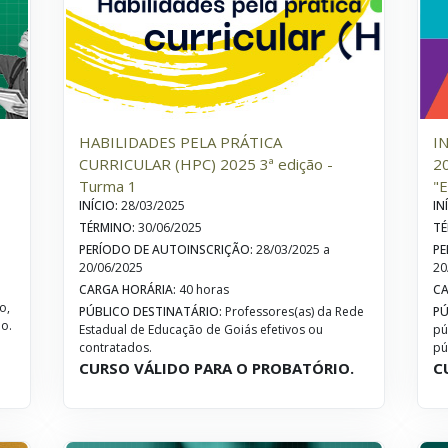
HABILIDADES PELA PRÁTICA
I
CURRICULAR (HPC) 2025 3ª edição -
20
Turma 1
"E
INÍCIO
:
28/03/2025
IN
TÉRMINO
:
30/06/2025
TÉ
PERÍODO DE AUTOINSCRIÇÃO
:
28/03/2025 a
PE
20/06/2025
20
s
CARGA HORÁRIA
:
40 horas
CA
o,
PÚBLICO DESTINATÁRIO
:
Professores(as) da Rede
PÚ
io.
Estadual de Educação de Goiás efetivos ou
pú
.
contratados.
pú
CURSO VÁLIDO PARA O PROBATÓRIO.
C