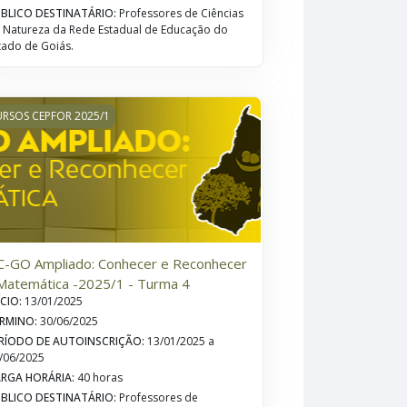
BLICO DESTINATÁRIO
:
Professores de Ciências
 Natureza da Rede Estadual de Educação do
tado de Goiás.
 2025/1 - Turma 4
-GO Ampliado: Conhecer e Reconhecer - Matemática -2025/1 - 
RSOS CEPFOR 2025/1
C-GO Ampliado: Conhecer e Reconhecer
Matemática -2025/1 - Turma 4
ÍCIO
:
13/01/2025
RMINO
:
30/06/2025
RÍODO DE AUTOINSCRIÇÃO
:
13/01/2025 a
/06/2025
RGA HORÁRIA
:
40 horas
BLICO DESTINATÁRIO
:
Professores de