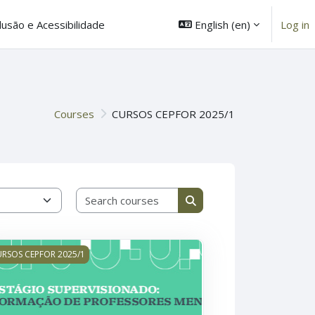
English ‎(en)‎
Log in
lusão e Acessibilidade
Courses
CURSOS CEPFOR 2025/1
Search courses
Search courses
ção
TÁGIO SUPERVISIONADO: FORMAÇÃO DE PROFESSORES MENTOR
RSOS CEPFOR 2025/1