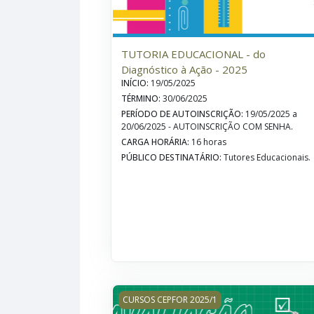
TUTORIA EDUCACIONAL - do
Diagnóstico à Ação - 2025
INÍCIO
:
19/05/2025
TÉRMINO
:
30/06/2025
PERÍODO DE AUTOINSCRIÇÃO
:
19/05/2025 a
20/06/2025 - AUTOINSCRIÇÃO COM SENHA.
CARGA HORÁRIA
:
16 horas
PÚBLICO DESTINATÁRIO
:
Tutores Educacionais.
AVALIAÇÃO DA APRENDIZAGEM ESCOLAR
CURSOS CEPFOR 2025/1