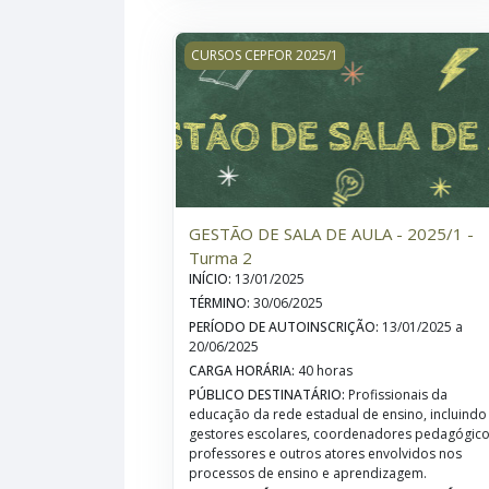
GESTÃO DE SALA DE AULA - 2025/1 - T
CURSOS CEPFOR 2025/1
GESTÃO DE SALA DE AULA - 2025/1 -
Turma 2
INÍCIO
:
13/01/2025
TÉRMINO
:
30/06/2025
PERÍODO DE AUTOINSCRIÇÃO
:
13/01/2025 a
20/06/2025
CARGA HORÁRIA
:
40 horas
PÚBLICO DESTINATÁRIO
:
Profissionais da
educação da rede estadual de ensino, incluindo
gestores escolares, coordenadores pedagógico
professores e outros atores envolvidos nos
processos de ensino e aprendizagem.