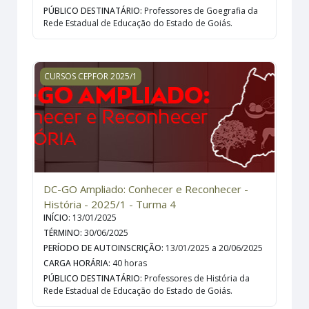
PÚBLICO DESTINATÁRIO
:
Professores de Goegrafia da
Rede Estadual de Educação do Estado de Goiás.
DC-GO Ampliado: Conhecer e Reconhecer - História - 20
CURSOS CEPFOR 2025/1
DC-GO Ampliado: Conhecer e Reconhecer -
História - 2025/1 - Turma 4
INÍCIO
:
13/01/2025
TÉRMINO
:
30/06/2025
PERÍODO DE AUTOINSCRIÇÃO
:
13/01/2025 a 20/06/2025
CARGA HORÁRIA
:
40 horas
PÚBLICO DESTINATÁRIO
:
Professores de História da
Rede Estadual de Educação do Estado de Goiás.