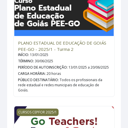
PLANO ESTADUAL DE EDUCAÇÃO DE GOIÁS
PEE-GO - 2025/1 - Turma 2
INÍCIO
:
13/01/2025
TÉRMINO
:
30/06/2025
PERÍODO DE AUTOINSCRIÇÃO
:
13/01/2025 a 20/06/2025
CARGA HORÁRIA
:
20 horas
PÚBLICO DESTINATÁRIO
:
Todos os profissionais da
rede estadual e redes municipais de educação de
Goiás.
Go Teachers! Engage &amp; Teach - 2025 - Turma 1
CURSOS CEPFOR 2025/1