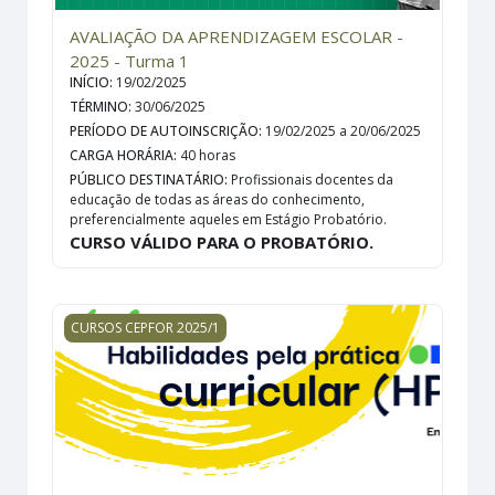
AVALIAÇÃO DA APRENDIZAGEM ESCOLAR -
2025 - Turma 1
INÍCIO
:
19/02/2025
TÉRMINO
:
30/06/2025
PERÍODO DE AUTOINSCRIÇÃO
:
19/02/2025 a 20/06/2025
CARGA HORÁRIA
:
40 horas
PÚBLICO DESTINATÁRIO
:
Profissionais docentes da
educação de todas as áreas do conhecimento,
preferencialmente aqueles em Estágio Probatório.
CURSO VÁLIDO PARA O PROBATÓRIO.
HABILIDADES PELA PRÁTICA CURRICULAR (HPC) 2025 3ª
CURSOS CEPFOR 2025/1