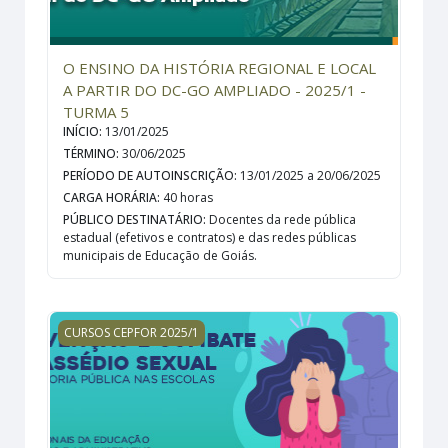
O ENSINO DA HISTÓRIA REGIONAL E LOCAL
A PARTIR DO DC-GO AMPLIADO - 2025/1 -
TURMA 5
INÍCIO
:
13/01/2025
TÉRMINO
:
30/06/2025
PERÍODO DE AUTOINSCRIÇÃO
:
13/01/2025 a 20/06/2025
CARGA HORÁRIA
:
40 horas
PÚBLICO DESTINATÁRIO
:
Docentes da rede pública
estadual (efetivos e contratos) e das redes públicas
municipais de Educação de Goiás.
PREVENÇÃO E COMBATE AO ASSÉDIO SEXUAL - 2025/1 
CURSOS CEPFOR 2025/1