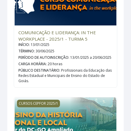
COMUNICAÇÃO E LIDERANÇA: IN THE
WORKPLACE - 2025/1 - TURMA 5
INÍCIO
:
13/01/2025
TÉRMINO
:
30/06/2025
PERÍODO DE AUTOINSCRIÇÃO
:
13/01/2025 a 20/06/2025
CARGA HORÁRIA
:
20 horas
PÚBLICO DESTINATÁRIO
:
Profissionais da Educação das
Redes Estadual e Municipais de Ensino do Estado de
Goiás.
O ENSINO DA HISTÓRIA REGIONAL E LOCAL A PARTIR
CURSOS CEPFOR 2025/1