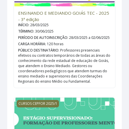
ENSINANDO E MEDIANDO GOIÁS TEC - 2025
- 3ª edição
INÍCIO
:
28/03/2025
TÉRMINO
:
30/06/2025
PERÍODO DE AUTOINSCRIÇÃO
:
28/03/2025 a 02/06/2025
CARGA HORÁRIA
:
120 horas
PÚBLICO DESTINATÁRIO
:
Professores presenciais
efetivos ou contratos temporários de todas as áreas do
conhecimento da rede estadual de educação de Goiás,
que atendem o Ensino Mediado. Gestores ou
coordenadores pedagógicos que atendem turmas do
ensino mediado e supervisores das Coordenações
Regionais do ensino Médio ou Fundamental.
ESTÁGIO SUPERVISIONADO: FORMAÇÃO DE PROFESSOR
CURSOS CEPFOR 2025/1