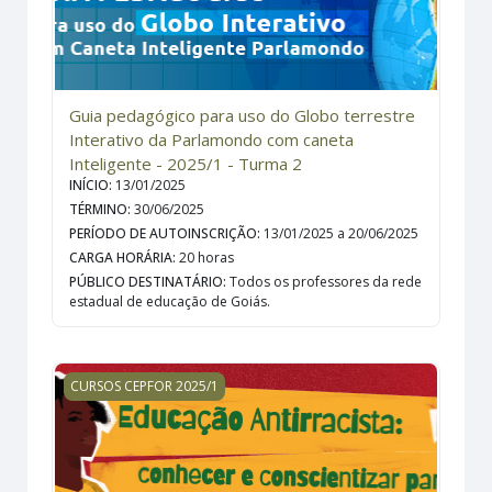
Guia pedagógico para uso do Globo terrestre
Interativo da Parlamondo com caneta
Inteligente - 2025/1 - Turma 2
INÍCIO
:
13/01/2025
TÉRMINO
:
30/06/2025
PERÍODO DE AUTOINSCRIÇÃO
:
13/01/2025 a 20/06/2025
CARGA HORÁRIA
:
20 horas
PÚBLICO DESTINATÁRIO
:
Todos os professores da rede
estadual de educação de Goiás.
Educação Antirracista: conhecer e conscientizar para p
CURSOS CEPFOR 2025/1