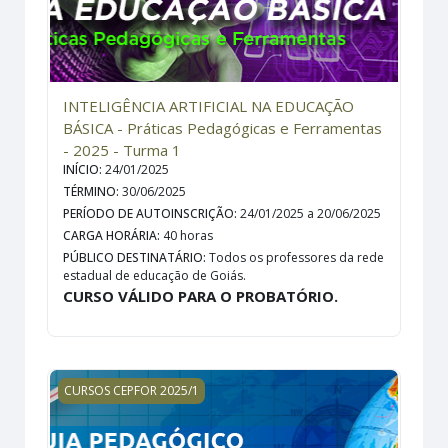
INTELIGÊNCIA ARTIFICIAL NA EDUCAÇÃO
BÁSICA - Práticas Pedagógicas e Ferramentas
- 2025 - Turma 1
INÍCIO
:
24/01/2025
TÉRMINO
:
30/06/2025
PERÍODO DE AUTOINSCRIÇÃO
:
24/01/2025 a 20/06/2025
CARGA HORÁRIA
:
40 horas
PÚBLICO DESTINATÁRIO
:
Todos os professores da rede
estadual de educação de Goiás.
CURSO VÁLIDO PARA O PROBATÓRIO.
Guia pedagógico para uso do Globo terrestre Interativo
CURSOS CEPFOR 2025/1