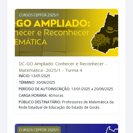
DC-GO Ampliado: Conhecer e Reconhecer - Matemática 
CURSOS CEPFOR 2025/1
DC-GO Ampliado: Conhecer e Reconhecer -
Matemática -2025/1 - Turma 4
INÍCIO
:
13/01/2025
TÉRMINO
:
30/06/2025
PERÍODO DE AUTOINSCRIÇÃO
:
13/01/2025 a 20/06/2025
CARGA HORÁRIA
:
40 horas
PÚBLICO DESTINATÁRIO
:
Professores de Matemática da
Rede Estadual de Educação do Estado de Goiás.
DC-GO Ampliado: Conhecer e Reconhecer - Língua Portu
CURSOS CEPFOR 2025/1