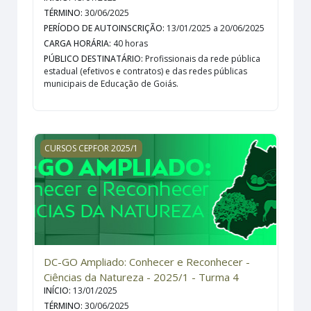
TÉRMINO
:
30/06/2025
PERÍODO DE AUTOINSCRIÇÃO
:
13/01/2025 a 20/06/2025
CARGA HORÁRIA
:
40 horas
PÚBLICO DESTINATÁRIO
:
Profissionais da rede pública
estadual (efetivos e contratos) e das redes públicas
municipais de Educação de Goiás.
DC-GO Ampliado: Conhecer e Reconhecer - Ciências da N
CURSOS CEPFOR 2025/1
DC-GO Ampliado: Conhecer e Reconhecer -
Ciências da Natureza - 2025/1 - Turma 4
INÍCIO
:
13/01/2025
TÉRMINO
:
30/06/2025