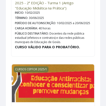
2025 - 2ª EDIÇÃO - Turma 1 (Antigo
"Educação Midiática na Prática")
INÍCIO
:
10/02/2025
TÉRMINO
:
30/06/2025
PERÍODO DE AUTOINSCRIÇÃO
:
10/02/2025 a 20/06/2025
CARGA HORÁRIA
:
40 horas
PÚBLICO DESTINATÁRIO
:
Docentes da rede pública
estadual (efetivos e contratos) e das redes públicas
municipais de Educação de Goiás.
CURSO VÁLIDO PARA O PROBATÓRIO.
EDUCAÇÃO ANTIRRACISTA: conhecer e conscientizar p
CURSOS CEPFOR 2025/1