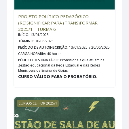
PROJETO POLÍTICO PEDAGÓGICO:
(RE)SIGNIFICAR PARA (TRANS)FORMAR
2025/1 - TURMA 6
INÍCIO
:
13/01/2025
TÉRMINO
:
30/06/2025
PERÍODO DE AUTOINSCRIÇÃO
:
13/01/2025 a 20/06/2025
CARGA HORÁRIA
:
40 horas
PÚBLICO DESTINATÁRIO
:
Profissionais que atuam na
gestão educacional da Rede Estadual e das Redes
Municipais de Ensino de Goiás.
CURSO VÁLIDO PARA O PROBATÓRIO.
GESTÃO DE SALA DE AULA - 2025/1 - Turma 2
CURSOS CEPFOR 2025/1