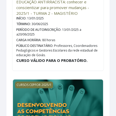
EDUCAÇÃO ANTIRRACISTA: conhecer e
conscientizar para promover mudanças -
2025/1 - TURMA 2 - MAGISTÉRIO
INÍCIO
:
13/01/2025
TÉRMINO
:
30/06/2025
PERÍODO DE AUTOINSCRIÇÃO
:
13/01/2025 a
a20/06/2025
CARGA HORÁRIA
:
80 horas
PÚBLICO DESTINATÁRIO
:
Professores, Coordenadores
Pedagógicos e Gestores Escolares da rede estadual de
educação de Goiás.
CURSO VÁLIDO PARA O PROBATÓRIO.
DESENVOLVENDO AS COMPETÊNCIAS SOCIOEMOCIONAIS
CURSOS CEPFOR 2025/1