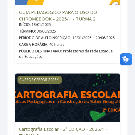
GUIA PEDAGÓGICO PARA O USO DO
CHROMEBOOK - 2025/1 - TURMA 2
INÍCIO
:
13/01/2025
TÉRMINO
:
30/06/2025
PERÍODO DE AUTOINSCRIÇÃO
:
13/01/2025 a 20/06/2025
CARGA HORÁRIA
:
40 horas
PÚBLICO DESTINATÁRIO
:
Professores da rede Estadual
de Educação.
Cartografia Escolar - 2ª EDIÇÃO - 2025/1 - TURMA 5
CURSOS CEPFOR 2025/1
Cartografia Escolar - 2ª EDIÇÃO - 2025/1 -