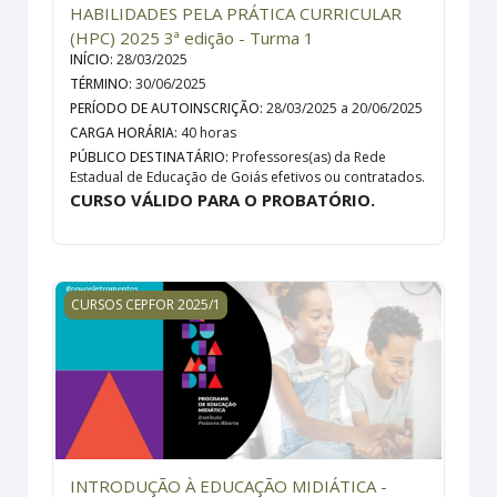
HABILIDADES PELA PRÁTICA CURRICULAR
(HPC) 2025 3ª edição - Turma 1
INÍCIO
:
28/03/2025
TÉRMINO
:
30/06/2025
PERÍODO DE AUTOINSCRIÇÃO
:
28/03/2025 a 20/06/2025
CARGA HORÁRIA
:
40 horas
PÚBLICO DESTINATÁRIO
:
Professores(as) da Rede
Estadual de Educação de Goiás efetivos ou contratados.
CURSO VÁLIDO PARA O PROBATÓRIO.
INTRODUÇÃO À EDUCAÇÃO MIDIÁTICA - 2025 - 2ª EDIÇÃO 
CURSOS CEPFOR 2025/1
INTRODUÇÃO À EDUCAÇÃO MIDIÁTICA -