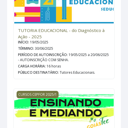
TUTORIA EDUCACIONAL - do Diagnóstico à
Ação - 2025
INÍCIO
:
19/05/2025
TÉRMINO
:
30/06/2025
PERÍODO DE AUTOINSCRIÇÃO
:
19/05/2025 a 20/06/2025
- AUTOINSCRIÇÃO COM SENHA.
CARGA HORÁRIA
:
16 horas
PÚBLICO DESTINATÁRIO
:
Tutores Educacionais.
ENSINANDO E MEDIANDO GOIÁS TEC - 2025 - 3ª ediçã
CURSOS CEPFOR 2025/1