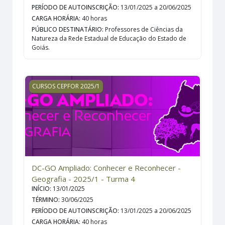
PERÍODO DE AUTOINSCRIÇÃO
:
13/01/2025 a 20/06/2025
CARGA HORÁRIA
:
40 horas
PÚBLICO DESTINATÁRIO
:
Professores de Ciências da
Natureza da Rede Estadual de Educação do Estado de
Goiás.
DC-GO Ampliado: Conhecer e Reconhecer - Geografia - 
CURSOS CEPFOR 2025/1
DC-GO Ampliado: Conhecer e Reconhecer -
Geografia - 2025/1 - Turma 4
INÍCIO
:
13/01/2025
TÉRMINO
:
30/06/2025
PERÍODO DE AUTOINSCRIÇÃO
:
13/01/2025 a 20/06/2025
CARGA HORÁRIA
:
40 horas