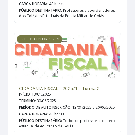
CARGA HORÁRIA
:
40 horas
PÚBLICO DESTINATÁRIO
:
Professores e coordenadores
dos Colégios Estaduais da Polícia Militar de Goiás.
CIDADANIA FISCAL - 2025/1 - Turma 2
CURSOS CEPFOR 2025/1
CIDADANIA FISCAL - 2025/1 - Turma 2
INÍCIO
:
13/01/2025
TÉRMINO
:
30/06/2025
PERÍODO DE AUTOINSCRIÇÃO
:
13/01/2025 a 20/06/2025
CARGA HORÁRIA
:
40 horas
PÚBLICO DESTINATÁRIO
:
Todos os professores da rede
estadual de educação de Goiás.