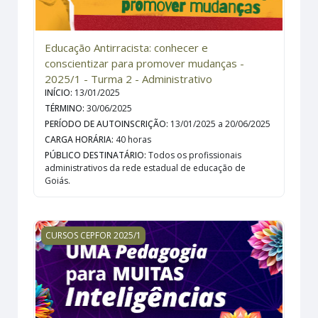
Educação Antirracista: conhecer e
conscientizar para promover mudanças -
2025/1 - Turma 2 - Administrativo
INÍCIO
:
13/01/2025
TÉRMINO
:
30/06/2025
PERÍODO DE AUTOINSCRIÇÃO
:
13/01/2025 a 20/06/2025
CARGA HORÁRIA
:
40 horas
PÚBLICO DESTINATÁRIO
:
Todos os profissionais
administrativos da rede estadual de educação de
Goiás.
UMA pedagogia para MUITAS inteligências - 2025/1 - 
CURSOS CEPFOR 2025/1