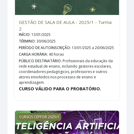
GESTÃO DE SALA DE AULA - 2025/1 - Turma
2
INÍCIO
:
13/01/2025
TÉRMINO
:
30/06/2025
PERÍODO DE AUTOINSCRIÇÃO
:
13/01/2025 a 20/06/2025
CARGA HORÁRIA
:
40 horas
PÚBLICO DESTINATÁRIO
:
Profissionais da educação da
rede estadual de ensino, incluindo gestores escolares,
coordenadores pedagógicos, professores e outros
atores envolvidos nos processos de ensino e
aprendizagem.
CURSO VÁLIDO PARA O PROBATÓRIO.
INTELIGÊNCIA ARTIFICIAL NA EDUCAÇÃO BÁSICA - Práti
CURSOS CEPFOR 2025/1