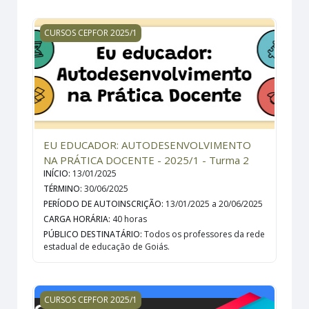
EU EDUCADOR: AUTODESENVOLVIMENTO NA PRÁTICA D
CURSOS CEPFOR 2025/1
EU EDUCADOR: AUTODESENVOLVIMENTO
NA PRÁTICA DOCENTE - 2025/1 - Turma 2
INÍCIO
:
13/01/2025
TÉRMINO
:
30/06/2025
PERÍODO DE AUTOINSCRIÇÃO
:
13/01/2025 a 20/06/2025
CARGA HORÁRIA
:
40 horas
PÚBLICO DESTINATÁRIO
:
Todos os professores da rede
estadual de educação de Goiás.
PLANO ESTADUAL DE EDUCAÇÃO DE GOIÁS PEE-GO - 2
CURSOS CEPFOR 2025/1