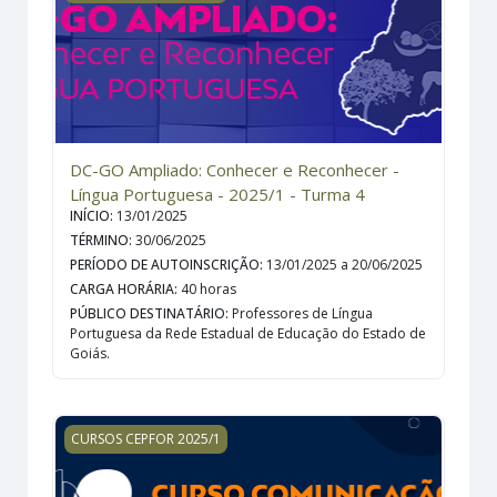
DC-GO Ampliado: Conhecer e Reconhecer -
Língua Portuguesa - 2025/1 - Turma 4
INÍCIO
:
13/01/2025
TÉRMINO
:
30/06/2025
PERÍODO DE AUTOINSCRIÇÃO
:
13/01/2025 a 20/06/2025
CARGA HORÁRIA
:
40 horas
PÚBLICO DESTINATÁRIO
:
Professores de Língua
Portuguesa da Rede Estadual de Educação do Estado de
Goiás.
COMUNICAÇÃO E LIDERANÇA: IN THE WORKPLACE - 20
CURSOS CEPFOR 2025/1