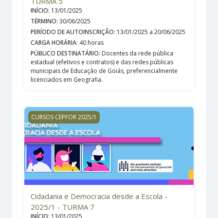
TURMA 5
INÍCIO
:
13/01/2025
TÉRMINO
:
30/06/2025
PERÍODO DE AUTOINSCRIÇÃO
:
13/01/2025 a 20/06/2025
CARGA HORÁRIA
:
40 horas
PÚBLICO DESTINATÁRIO
:
Docentes da rede pública
estadual (efetivos e contratos) e das redes públicas
municipais de Educação de Goiás, preferencialmente
licenciados em Geografia.
Cidadania e Democracia desde a Escola - 2025/1 - TUR
CURSOS CEPFOR 2025/1
Cidadania e Democracia desde a Escola -
2025/1 - TURMA 7
INÍCIO
:
13/01/2025